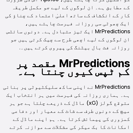
کے مطابق ہے۔ ان لوگوں کے لیے جو مکمل طریقہ
کار کے انکشاف کے ساتھ اعلیٰ اعتماد کے چناؤ کی
ایک چھوٹی سی روزانہ فہرست چاہتے ہیں،
MrPredictions ایک تیز متبادل ہے۔ دونوں سائٹس
ان لوگوں کے لیے اچھی طرح سے چیک کرتی ہیں جو
روزانہ فٹ بال بیٹنگ کی پیروی کرتے ہیں۔.
MrPredictions مقصد پر
کم ٹپس کیوں چنتا ہے۔
MrPredictions نے اپنی ساکھ سلیکٹیوٹی پر بنائی
ہے۔ ہماری روزانہ کی فہرست میں ہر انتخاب ایک
متوقع گولز (xG) ماڈل کے ذریعے چلتا ہے جو ہر
میچ کے دونوں طرف سے شاٹ کے معیار اور دفاعی
کمزوری کی پیمائش کرتا ہے۔ ہم اپنے ماڈل کے
امکانات کا بک میکر کی مشکلات سے موازنہ کرتے