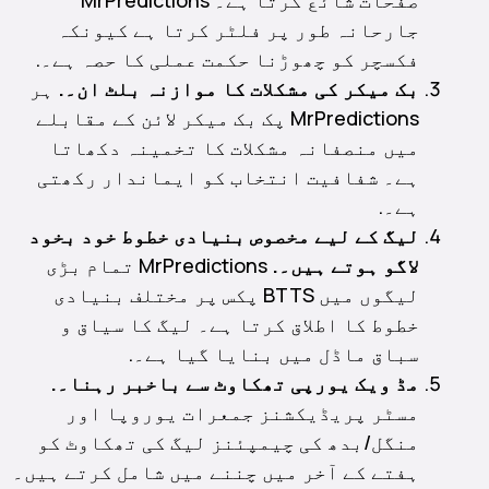
جارحانہ طور پر فلٹر کرتا ہے کیونکہ
فکسچر کو چھوڑنا حکمت عملی کا حصہ ہے۔.
بک میکر کی مشکلات کا موازنہ بلٹ ان۔.
ہر
MrPredictions پک بک میکر لائن کے مقابلے
میں منصفانہ مشکلات کا تخمینہ دکھاتا
ہے۔ شفافیت انتخاب کو ایماندار رکھتی
ہے۔.
لیگ کے لیے مخصوص بنیادی خطوط خود بخود
لاگو ہوتے ہیں۔.
MrPredictions تمام بڑی
لیگوں میں BTTS پکس پر مختلف بنیادی
خطوط کا اطلاق کرتا ہے۔ لیگ کا سیاق و
سباق ماڈل میں بنایا گیا ہے۔.
مڈ ویک یورپی تھکاوٹ سے باخبر رہنا۔.
مسٹر پریڈیکشنز جمعرات یوروپا اور
منگل/بدھ کی چیمپئنز لیگ کی تھکاوٹ کو
ہفتے کے آخر میں چننے میں شامل کرتے ہیں۔