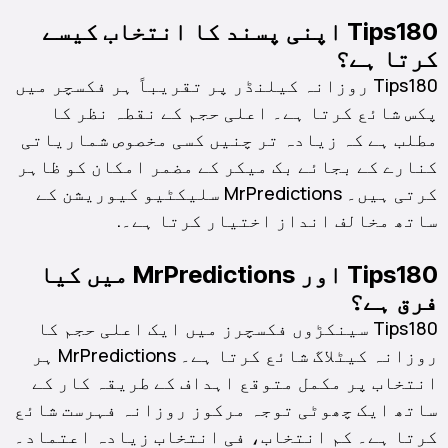
Tips180 اپنی پسند کا انتخاب کیسے
کرتا ہے؟
Tips180 روزانہ کیلنڈر پر تقریباً ہر فکسچر میں
پکس شائع کرتا ہے۔ اعلی حجم کے نقطہ نظر کا
مطلب ہے کہ زیادہ تر چنیں کسی مخصوص شماریاتی
کنارے کے بجائے بک میکر کے مضمر امکان کو ظاہر
کرتی ہیں۔ MrPredictions سلیکٹیو کیوریشن کے
ساتھ مخالف انداز اختیار کرتا ہے۔.
Tips180 اور MrPredictions میں کیا
فرق ہے؟
Tips180 سینکڑوں فکسچرز میں ایک اعلی حجم کا
روزانہ کیٹلاگ شائع کرتا ہے۔ MrPredictions ہر
انتخاب پر مکمل متوقع اہداف کے طریقہ کار کے
ساتھ ایک چھوٹی توجہ مرکوز روزانہ فہرست شائع
کرتا ہے۔ کم انتخاب، فی انتخاب زیادہ اعتماد۔