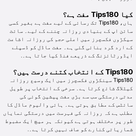
کیا Tips180 مفت ہے؟
ہاں، Tips180 تک رسائی کے لیے مفت ہے بغیر کسی
سائن اپ کے بنیادی روزانہ چننے کے لیے۔ سائٹ
سیکڑوں فکسچرز میں اعلی حجم کی روزانہ اشاعت
کے ارد گرد بنائی گئی ہے۔ مفت ماڈل کو ڈسپلے
ایڈورٹائزنگ کے ذریعے فنڈ کیا جاتا ہے۔.
Tips180 کے انتخاب کتنے درست ہیں؟
Tips180 سینکڑوں فکسچرز میں ایک وسیع روزانہ
کیٹلاگ شائع کرتا ہے۔ سرخی کے انتخاب پر طویل
مدتی درستگی سب سے بڑی مفت پیشین گوئی کی
سائٹس کے مطابق ہوتی ہے۔ ہائی والیوم ماڈل کا
مطلب ہے کہ روزانہ کی فہرست میں درستگی نمایاں
طور پر مختلف ہوتی ہے کیونکہ ہر میچ ایک مضبوط
شماریاتی کنارے کو صاف نہیں کرتا ہے۔.