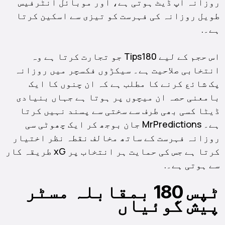
روزانہ اپ ڈیٹ ہوتی ہے، اور موبائل انٹرفیس
طویل روزانہ کی فہرست کو تیزی سے اسکین کرتا
ہے۔.
اس حجم کے لیے Tips180 جو تجارت کرتا ہے وہ
انتخابی صلاحیت ہے۔ سیکڑوں فکسچر میں روزانہ
پک شائع کرنے کا مطلب ہے کہ ان چنوں کا ایک
بامعنی حصہ ان میچوں پر ہوتا ہے جہاں بنیادی
ڈیٹا کسی بھی طرف سے سختی سے پسند نہیں کرتا
ہے۔ MrPredictions جان بوجھ کر ایک چھوٹی سی
روزانہ فہرست کے ساتھ مخالف نقطہ نظر اختیار
کرتا ہے جس کی حمایت ہر انتخاب پر xG طریقہ کار
سے ہوتی ہے۔.
ٹپس 180 بمقابلہ مسٹر
پیش گوئیاں