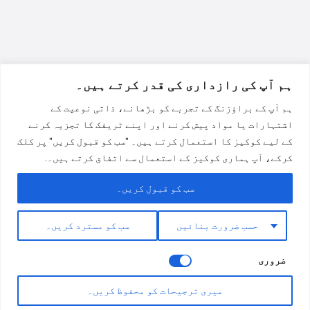
Hausa
Nederlands
香港中文
日本語
ہم آپ کی رازداری کی قدر کرتے ہیں۔
Русский
ہم آپ کے براؤزنگ کے تجربے کو بڑھانے، ذاتی نوعیت کے
العربية
اشتہارات یا مواد پیش کرنے اور اپنے ٹریفک کا تجزیہ کرنے
हिन्दी
کے لیے کوکیز کا استعمال کرتے ہیں۔ "سب کو قبول کریں" پر کلک
کرکے، آپ ہماری کوکیز کے استعمال سے اتفاق کرتے ہیں۔.
Italiano
Português
سب کو قبول کریں۔
Français
حسب ضرورت بنائیں
سب کو مسترد کریں۔
Deutsch
Español
ضروری
English
میری ترجیحات کو محفوظ کریں۔
اردو