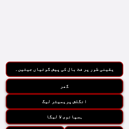
یقینی طور پر فٹ بال کی پیش گوئیاں جیتیں۔
گھر
انگلش پریمیئر لیگ
ہسپانوی لا لیگا