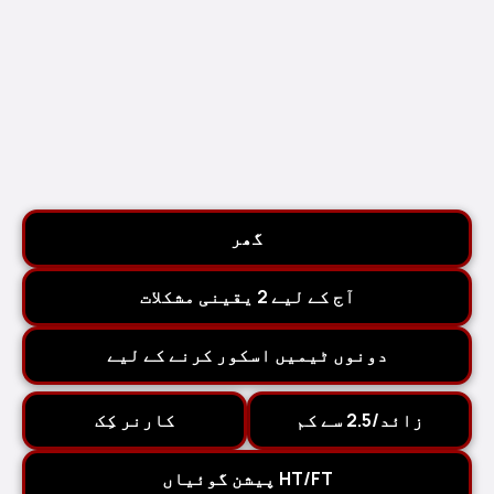
گھر
آج کے لیے 2 یقینی مشکلات
دونوں ٹیمیں اسکور کرنے کے لیے
زائد/2.5 سے کم
کارنر کِک
HT/FT پیشن گوئیاں