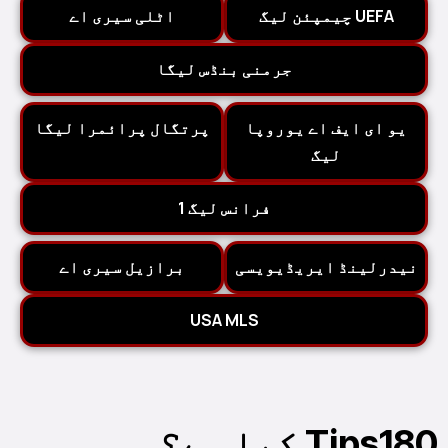
UEFA چیمپئن لیگ
اٹلی سیری اے
جرمنی بنڈس لیگا
یو ای ایف اے یوروپا
پرتگال پرائمرا لیگا
لیگ
فرانس لیگ 1
نیدرلینڈ ایریڈیویسی
برازیل سیری اے
USA MLS
Tips180 کیا ہے؟