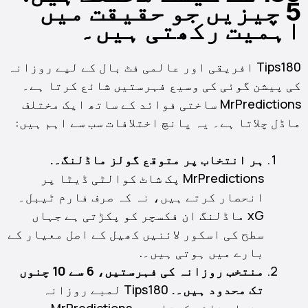
5 چیزیں جو حقیقت میں
اہمیت رکھتی ہیں۔
Tips180 افریقی اور عالمی فٹ بال کے لیے روزانہ
کی پیشن گوئی کی وسیع فہرستیں شائع کرتا ہے۔
MrPredictions ساختی فوائد کے ساتھ ایک مختلف
ماڈل چلاتا ہے۔ یہ پانچ اختلافات سب سے اہم ہیں:
ہر انتخاب پر متوقع گولز ماڈلنگ۔.
MrPredictions پک شاٹ کوالٹی ڈیٹا پر
انحصار کرتے ہیں، نہ کہ صرف فارم ٹیبل۔
xG ماڈلنگ ان فکسچر کو پکڑتی ہے جہاں
سطح کی اسکور لائنیں کھیل کے اصل معیار کے
بارے میں ہوتی ہیں۔.
منتخب روزانہ کی فہرستیں، 6 سے 10 چنوں
تک محدود ہیں۔.
Tips180 لمبے روزانہ
صفحات شائع کرتا ہے۔ MrPredictions