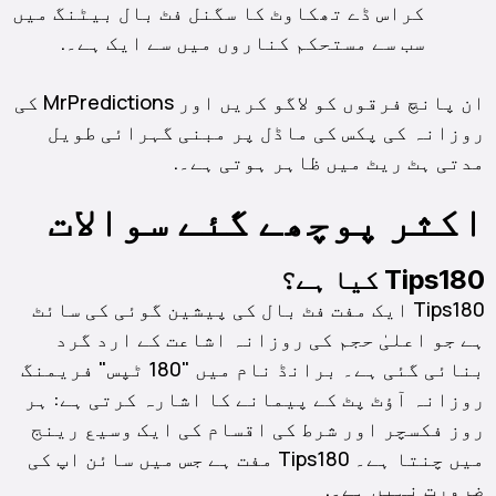
کراس ڈے تھکاوٹ کا سگنل فٹ بال بیٹنگ میں
سب سے مستحکم کناروں میں سے ایک ہے۔.
ان پانچ فرقوں کو لاگو کریں اور MrPredictions کی
روزانہ کی پکس کی ماڈل پر مبنی گہرائی طویل
مدتی ہٹ ریٹ میں ظاہر ہوتی ہے۔.
اکثر پوچھے گئے سوالات
Tips180 کیا ہے؟
Tips180 ایک مفت فٹ بال کی پیشین گوئی کی سائٹ
ہے جو اعلیٰ حجم کی روزانہ اشاعت کے ارد گرد
بنائی گئی ہے۔ برانڈ نام میں "180 ٹپس" فریمنگ
روزانہ آؤٹ پٹ کے پیمانے کا اشارہ کرتی ہے: ہر
روز فکسچر اور شرط کی اقسام کی ایک وسیع رینج
میں چنتا ہے۔ Tips180 مفت ہے جس میں سائن اپ کی
ضرورت نہیں ہے۔.