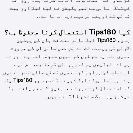
کیٹلاگ آسانی سے نیویگیشن کے لیے لیگ اور بیٹ
ٹائپ کے ذریعے ترتیب دیا جاتا ہے۔.
کیا Tips180 استعمال کرنا محفوظ ہے؟
ہاں، Tips180 ایک جائز مفت فٹ بال کی پیشین
گوئی کی ویب سائٹ ہے جس میں سائن اپ کی ضرورت
نہیں ہے۔ یہ شرطوں کو نہیں سنبھالتا ہے اور نہ
ہی ادائیگیوں پر کارروائی کرتا ہے، اس لیے
انتخاب کو براؤز کرنے میں کوئی مالی خطرہ نہیں
ہے۔ رہنمائی کے ایک ذریعہ کے طور پر Tips180 پک
Kiswahili
کا استعمال کرتے ہوئے صارفین لائسنس یافتہ بک
বাংলা
میکرز پر الگ سے شرط لگاتے ہیں۔.
Bahasa Indonesia
Türkçe
Afrikaans