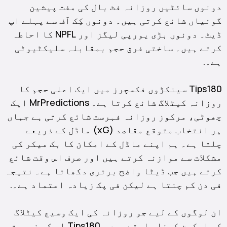
دونوں سائٹیں روزانہ فٹ بال کی مفت پیشین
گوئیاں شائع کرتی ہیں۔ دونوں کِک آف سے پہلے اپ
ڈیٹ۔ دونوں بڑی یورپی لیگز اور NPFL کا احاطہ
کرتے ہیں۔ ساختی فرق حجم بمقابلہ سلیکٹیوٹی
ہے۔.
Tips180 سینکڑوں فکسچرز میں ایک اعلی حجم کا
روزانہ کیٹلاگ شائع کرتا ہے۔ MrPredictions ایک
چھوٹی، مرکوز روزانہ فہرست شائع کرتی ہے جہاں
ہر انتخاب متوقع مقاصد (xG) ماڈل کے ذریعے
چلتا ہے۔ ہم اپنے ماڈل کے امکان کا بک میکر کی
مشکلات سے موازنہ کرتے ہیں اور صرف اس وقت شائع
کرتے ہیں جب ڈیٹا واضح برتری دکھاتا ہے۔ نتیجہ
فی دن کم چنتا ہے لیکن فی پک زیادہ اعتماد ہے۔.
ان لوگوں کے لیے جو روزانہ کی ایک وسیع کیٹلاگ
کو اسکین کرنا چاہتے ہیں، Tips180 اس کی ضرورت