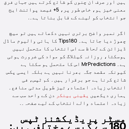
ہیں اور صرف ان چنوں کو شائع کرتے ہیں جہاں فرق
معنی خیز ہو، خاص طور پر، 5+ فیصد پوائنٹ ایج
جو انتخاب کو لینے کے قابل بناتا ہے۔.
اگر نمبر واضح برتری نہیں دکھاتے ہیں تو میچ
چھوڑ دیا جاتا ہے۔ Tips180 کا ہائی والیوم ماڈل
ڈیزائن کے لحاظ سے اس انتخاب کا متحمل نہیں
ہوسکتا، روزانہ کیٹلاگ کو مواد کی ضرورت ہوتی
ہے۔ MrPredictions اس کا متحمل ہو سکتا ہے
کیونکہ مقصد جگہ بھرنا نہیں ہے بلکہ ایسی پکس
شائع کرنا ہے جو برقرار ہیں۔ کم ٹپس، فی
انتخاب زیادہ اعتماد، تیز طویل مدتی منافع۔
ہماری دیکھیں
یقینی بینکر
دن کے واحد سب سے
زیادہ اعتماد والے انتخاب کے لیے صفحہ۔.
مسٹر پریڈیکشنز ٹپس
180 سے کیسے مختلف ہیں: