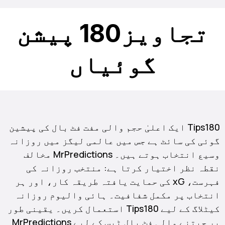
تجاویز180 پیشن
گوئیاں
Tips180 ایک اعلیٰ حجم والی مفت فٹ بال کی پیشین
گوئی کی سائٹ ہے جس میں عالمی لیگز میں روزانہ
وسیع انتخاب ہوتے ہیں۔ MrPredictions مخالف
نقطہ نظر اختیار کرتا ہے: منتخب روزانہ کی
فہرست، xG کی حمایت یافتہ طریقہ کار، اور ہر
انتخاب پر مکمل شفافیت۔ ہائی والیوم روزانہ
کیٹلاگ کے لیے Tips180 استعمال کریں۔ یقینی طور
پر جیتنے والی فٹ بال ٹپس کے لیے MrPredictions