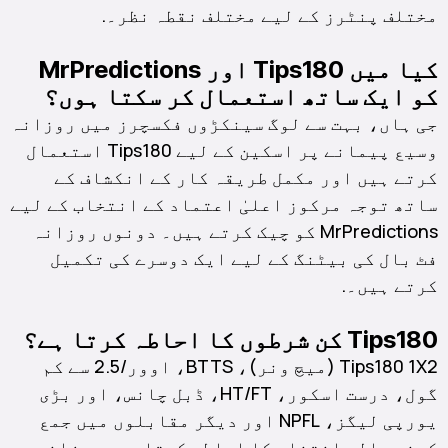
مختلف پنٹرز کے لیے مختلف نقطہ نظر۔.
کیا میں Tips180 اور MrPredictions
کو ایک ساتھ استعمال کر سکتا ہوں؟
جی ہاں، بہت سے لوگ سینکڑوں فکسچرز میں روزانہ
وسیع پیمانے پر اسکین کے لیے Tips180 استعمال
کرتے ہیں اور مکمل طریقہ کار کے انکشاف کے
ساتھ توجہ مرکوز اعلیٰ اعتماد کے انتخاب کے لیے
MrPredictions کو چیک کرتے ہیں۔ دونوں روزانہ
فٹ بال کی بیٹنگ کے لیے ایک دوسرے کی تکمیل
کرتے ہیں۔.
Tips180 کن شرطوں کا احاطہ کرتا ہے؟
Tips180 1X2 (میچ ونر)، BTTS، اوور/2.5 سے کم
گول، درست اسکور، HT/FT، ڈبل چانس، اور بڑی
یورپی لیگز، NPFL اور دیگر مقابلوں میں جمع
کرنے والے انتخاب کا احاطہ کرتا ہے۔ روزانہ