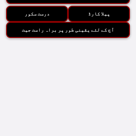
پیلا کارڈ
درست سکور
آج کے لئے یقینی طور پر براہ راست جیت