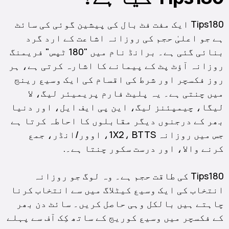
Tips180 ایک مفت فٹ بال کی پیشین گوئی کی سائٹ
ہے جو اعلیٰ حجم کی روزانہ اشاعت کے ارد گرد
بنائی گئی ہے۔ برانڈ نام میں "180 ٹپس" فریمنگ
روزانہ آؤٹ پٹ کے پیمانے کا اشارہ کرتی ہے، ہر
روز فکسچر اور شرط کی اقسام کی ایک وسیع رینج
میں چنتی ہے۔ یہ پلیٹ فارم پریمیئر لیگ، لا
لیگا، چیمپئنز لیگ، این پی ایف ایل، اور دنیا
بھر کے درجنوں دیگر مقابلوں کا احاطہ کرتا ہے
جس میں روزانہ 1X2، BTTS، اوور/انڈر، جمع
کرنے والا، اور درست سکور چنتا ہے۔.
Tips180 کی طاقت حجم ہے۔ وہ لوگ جو روزانہ
انتخاب کی ایک وسیع کیٹلاگ میں سے انتخاب کرنا
چاہتے ہیں بالکل وہی حاصل کریں۔ سائٹ دن بھر
کے فکسچر میں وسیع کوریج کے ساتھ کِک آف سے پہلے