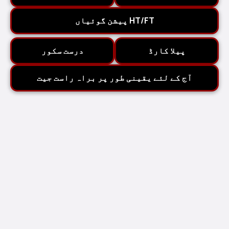
HT/FT پیشن گوئیاں
پیلا کارڈ
درست سکور
آج کے لئے یقینی طور پر براہ راست جیت