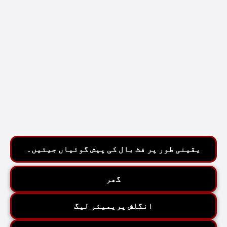
یقینی طور پر فٹ بال کی پیش گوئیاں جیتیں۔
گھر
انگلش پریمیئر لیگ