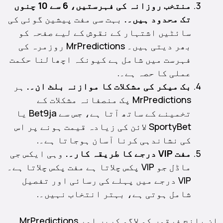
منتخب روزانہ کی فہرستیں، 6 سے 10 چنوں
تک محدود ہیں۔.
بہت سی مفت پیشین گوئی کی
سائٹیں اشتہار کے نقوش کے لیے صفحہ کو
بھر دیتی ہیں۔ MrPredictions روزمرہ کی
فہرست میں شامل ہے کیونکہ اچھالنا حکمت
عملی کا حصہ ہے۔.
بک میکر کی مشکلات کا موازنہ بلٹ ان۔.
ہر
MrPredictions پک منصفانہ مشکلات کے
تخمینے کے ساتھ آتا ہے، جس سے Bet9ja یا
SportyBet لائن کی زیادہ قیمت ہونے پر اس
کی نشاندہی کرنا آسان ہوجاتا ہے۔.
مفت VIP درجے کا طریقہ کار۔.
وہی ایکس جی
ماڈل جو VIP پکس چلاتا ہے مفت پکس چلاتا ہے۔
VIP درجے میں پہلے کی رسائی اور تفصیل
شامل ہوتی ہے، بہتر انتخاب نہیں۔.
ان پانچ فرقوں کو لاگو کریں اور MrPredictions