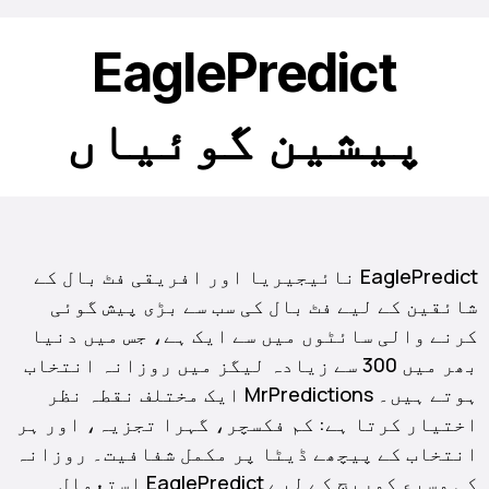
EaglePredict
پیشین گوئیاں
EaglePredict نائیجیریا اور افریقی فٹ بال کے
شائقین کے لیے فٹ بال کی سب سے بڑی پیش گوئی
کرنے والی سائٹوں میں سے ایک ہے، جس میں دنیا
بھر میں 300 سے زیادہ لیگز میں روزانہ انتخاب
ہوتے ہیں۔ MrPredictions ایک مختلف نقطہ نظر
اختیار کرتا ہے: کم فکسچر، گہرا تجزیہ، اور ہر
انتخاب کے پیچھے ڈیٹا پر مکمل شفافیت۔ روزانہ
کی وسیع کوریج کے لیے EaglePredict استعمال