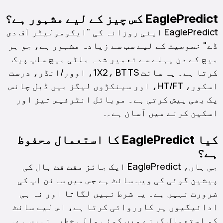
EaglePredict کس چیز کے لیے مشہور ہے؟
EaglePredict اپنی روزانہ کی "ایکومولیٹر آف دی
ڈے" خصوصیت کے لیے سب سے زیادہ مشہور ہے، جو ہر
میچ کے دن پہلے سے تعمیر شدہ ملٹی میچ سلپ پیک
کرتا ہے۔ یہ سائٹ 1X2، BTTS، اوور/انڈر، درست
اسکور، HT/FT، اور سینکڑوں لیگز میں ڈبل چانس
پک بھی پیش کرتی ہے۔ موبائل انٹرفیس تیز اور
اسکین کرنے میں آسان ہے۔.
کیا EaglePredict کا استعمال محفوظ
ہے؟
جی ہاں، EaglePredict ایک جائز مفت فٹ بال کی
پیشین گوئی کی ویب سائٹ ہے جس میں سائن اپ کی
ضرورت نہیں ہے۔ یہ شرط نہیں لگاتا اور نہ ہی
ادائیگیوں پر کارروائی کرتا ہے، اس لیے سائٹ
کو استعمال کرنے میں کوئی مالی خطرہ نہیں ہے۔