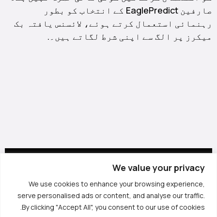
صارفین EaglePredict کے انتخاب کو بطور
Kiswahili
رہنمائی استعمال کرتے ہوئے، لائسنس یافتہ بک
বাংলা
میکرز پر الگ سے اپنی شرط لگاتے ہیں۔.
Bahasa Indonesia
Türkçe
Afrikaans
Hausa
Nederlands
香港中文
日本語
Русский
We value your privacy
العربية
We use cookies to enhance your browsing experience,
हिन्दी
serve personalised ads or content, and analyse our traffic.
By clicking "Accept All", you consent to our use of cookies.
Italiano