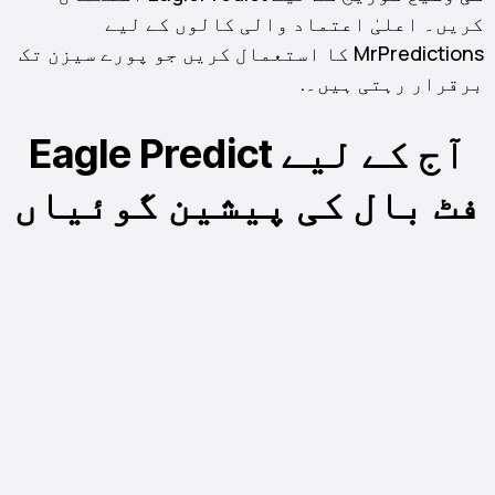
کریں۔ اعلیٰ اعتماد والی کالوں کے لیے
MrPredictions کا استعمال کریں جو پورے سیزن تک
برقرار رہتی ہیں۔.
آج کے لیے Eagle Predict
فٹ بال کی پیشین گوئیاں