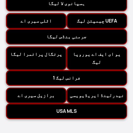
ہسپانوی لا لیگا
UEFA چیمپئن لیگ
اٹلی سیری اے
جرمنی بنڈس لیگا
یو ای ایف اے یوروپا
پرتگال پرائمرا لیگا
لیگ
فرانس لیگ 1
نیدرلینڈ ایریڈیویسی
برازیل سیری اے
USA MLS