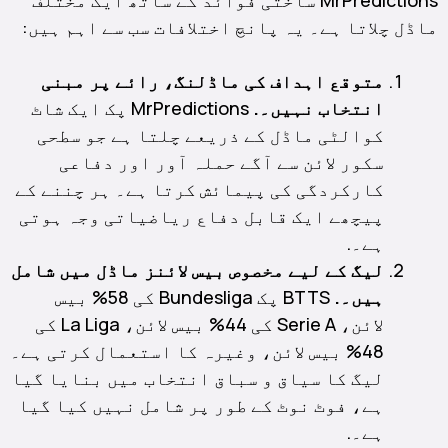
ماڈل چلاتا ہے۔ یہ پانچ اختلافات سب سے اہم ہیں:
متوقع اہداف کی ماڈلنگ، رائے پر مبنی
انتخاب نہیں۔.
MrPredictions پک ایک شاٹ
کوالٹی ماڈل کے ذریعے چلتا ہے جو سطحی
سکور لائن سے آگے حملہ آور اور دفاعی
کارکردگی کی پیمائش کرتا ہے۔ ہر چننے کے
پیچھے ایک قابل دفاع ریاضیاتی وجہ ہوتی
ہے۔.
لیگ کے لیے مخصوص بیس لائنز ماڈل میں شامل
ہیں۔.
BTTS پک Bundesliga کی 58% بیس
لائن، Serie A کی 44% بیس لائن، La Liga کی
48% بیس لائن، وغیرہ کا استعمال کرتی ہے۔
لیگ کا سیاق و سباق انتخاب میں بنایا گیا
ہے، فوٹ نوٹ کے طور پر شامل نہیں کیا گیا
ہے۔.