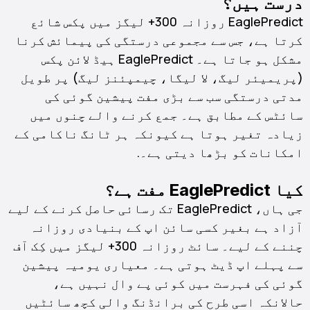
درست ہیں؟
EaglePredict روزانہ 300+ لیگز میں پکس شائع
کرتا ہے، جس سے مجموعی درستگی کی پیمائش کرنا
مشکل ہو جاتا ہے۔ EaglePredict ہیڈ لائن پکس
(پریمیئر لیگ، لا لیگا، چیمپئنز لیگ) پر طویل
مدتی درستگی سب سے بڑی مفت پیشین گوئی کی
سائٹس کے مطابق ہے۔ جمع کرنے والے چنوں میں
زیادہ تغیر ہوتا ہے کیونکہ ہر ٹانگ ناکامی کے
امکانات کو بڑھا دیتی ہے۔.
کیا EaglePredict مفت ہے؟
جی ہاں، EaglePredict تک رسائی حاصل کرنے کے لیے
آزاد ہے بغیر کسی سائن اپ کے بنیادی روزانہ
چننے کے لیے۔ سائٹ روزانہ 300+ لیگز میں کِک آف
سے پہلے اپ ڈیٹ ہوتی ہے۔ معیاری یومیہ پیشین
گوئی کی فہرست میں کوئی پے وال نہیں ہے،
حالانکہ اسی طرح کی برانڈنگ والی کچھ سائٹیں