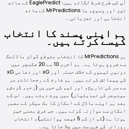
آپ کس طرح شرط لگاتے ہیں: EaglePredict کے ساتھ
تیز اور وسیع، یا MrPredictions کے ساتھ
انتخابی اور تجزیاتی۔.
ہم اپنی پسند کا انتخاب
کیسے کرتے ہیں۔
ہر MrPredictions کا انتخاب متوقع گولز ماڈلنگ
سے شروع ہوتا ہے۔ ہم آخری 10 سے 20 فکسچر میں
دونوں ٹیموں کے خلاف حملہ آور xG اور دفاعی xG
کی پیمائش کرتے ہیں۔ ہم فارم کے رجحانات، سر
سے سر کی تاریخ، اور ٹیم کی خبریں (زخم، گردش،
مینیجر کی تبدیلیاں) میں پرت دیتے ہیں۔ اس کے
بعد ہم اپنے ماڈل کے امکان کا بک میکر کے مضمر
امکان سے موازنہ کرتے ہیں۔ جب فرق معنی خیز
ہوتا ہے (کم از کم 5 فیصد پوائنٹس)، انتخاب
روزانہ کی فہرست میں چلا جاتا ہے۔.