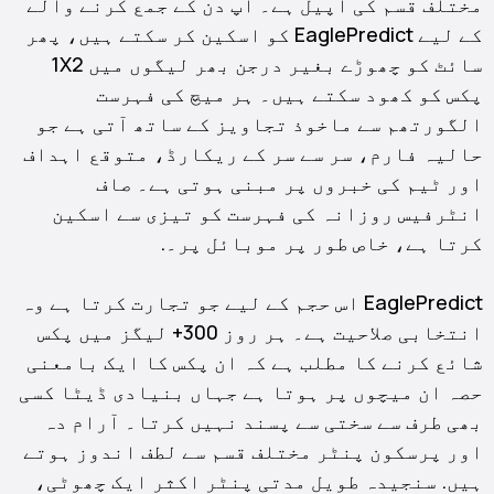
مختلف قسم کی اپیل ہے۔ آپ دن کے جمع کرنے والے
کے لیے EaglePredict کو اسکین کر سکتے ہیں، پھر
سائٹ کو چھوڑے بغیر درجن بھر لیگوں میں 1X2
پکس کو کھود سکتے ہیں۔ ہر میچ کی فہرست
الگورتھم سے ماخوذ تجاویز کے ساتھ آتی ہے جو
حالیہ فارم، سر سے سر کے ریکارڈ، متوقع اہداف
اور ٹیم کی خبروں پر مبنی ہوتی ہے۔ صاف
انٹرفیس روزانہ کی فہرست کو تیزی سے اسکین
کرتا ہے، خاص طور پر موبائل پر۔.
EaglePredict اس حجم کے لیے جو تجارت کرتا ہے وہ
انتخابی صلاحیت ہے۔ ہر روز 300+ لیگز میں پکس
شائع کرنے کا مطلب ہے کہ ان پکس کا ایک بامعنی
حصہ ان میچوں پر ہوتا ہے جہاں بنیادی ڈیٹا کسی
بھی طرف سے سختی سے پسند نہیں کرتا۔ آرام دہ
اور پرسکون پنٹر مختلف قسم سے لطف اندوز ہوتے
ہیں. سنجیدہ طویل مدتی پنٹر اکثر ایک چھوٹی،