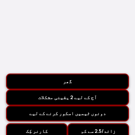
گھر
آج کے لیے 2 یقینی مشکلات
دونوں ٹیمیں اسکور کرنے کے لیے
زائد/2.5 سے کم
کارنر کِک