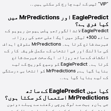
"VIP" ٹپس کے لیے چارج کر سکتی ہیں۔.
EaglePredict اور MrPredictions میں
کیا فرق ہے؟
EaglePredict لائٹ الگورتھم پلس ہیومن ریویو کے
ساتھ 300+ لیگز میں ایک اعلی حجم کی روزانہ
فہرست شائع کرتا ہے۔ MrPredictions متوقع اہداف
کی ماڈلنگ اور فی انتخاب کے مکمل طریقہ کار کے
انکشاف کے ساتھ روزانہ ایک سخت فہرست شائع
کرتا ہے۔ EaglePredict کو وسیع کوریج کے لیے
بنایا گیا ہے، MrPredictions کو انتخابی درستگی
کے لیے بنایا گیا ہے۔.
کیا میں EaglePredict کے ساتھ
MrPredictions استعمال کر سکتا ہوں؟
جی ہاں، بہت سے لوگ پرچی رکھنے سے پہلے دونوں
سائٹس کو کراس چیک کرنے کے لیے استعمال کرتے