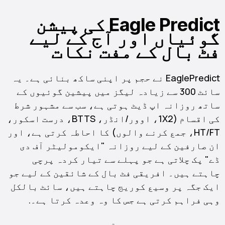
Eagle Predict کی پیشن
گوئیاں اور آج کے لیے
فٹ بال کے مفت نکات
EaglePredict نے حجم پر اپنی ساکھ بنائی ہے۔ یہ
سائٹ 300 سے زیادہ لیگز میں پیشین گوئیوں کے
ساتھ روزانہ اپ ڈیٹ ہوتی ہے، سب سے مشہور شرط
کی اقسام (1X2، اوور/انڈر، BTTS، درست اسکور،
HT/FT، جمع کرنے والوں) کا احاطہ کرتی ہے، اور
ان صارفین کے لیے روزانہ "ایکومولیٹر آف دی
ڈے" پک چلاتی ہے جو پہلے سے تیار کردہ پرچی
چاہتے ہیں۔ افریقی فٹ بال کے شائقین کے لیے جو
ایک جگہ پر وسیع کوریج چاہتے ہیں، سائٹ بالکل
وہی فراہم کرتی ہے جس کا وہ وعدہ کرتا ہے۔.