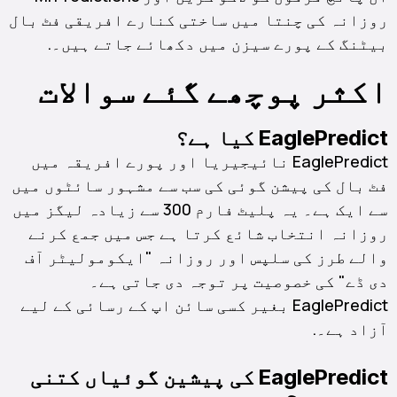
روزانہ کی چنتا میں ساختی کنارے افریقی فٹ بال
بیٹنگ کے پورے سیزن میں دکھائے جاتے ہیں۔.
اکثر پوچھے گئے سوالات
EaglePredict کیا ہے؟
EaglePredict نائیجیریا اور پورے افریقہ میں
فٹ بال کی پیشن گوئی کی سب سے مشہور سائٹوں میں
سے ایک ہے۔ یہ پلیٹ فارم 300 سے زیادہ لیگز میں
روزانہ انتخاب شائع کرتا ہے جس میں جمع کرنے
والے طرز کی سلپس اور روزانہ "ایکومولیٹر آف
دی ڈے" کی خصوصیت پر توجہ دی جاتی ہے۔
EaglePredict بغیر کسی سائن اپ کے رسائی کے لیے
آزاد ہے۔.
EaglePredict کی پیشین گوئیاں کتنی