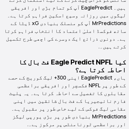
ہیں۔ EaglePredict آپ کو تمام بڑی اور افریقی
لیگوں میں روزانہ وسیع اسکین فراہم کرتا ہے۔
MrPredictions آپ کو منسلک بنیادی xG ڈیٹا کے
ساتھ فوکسڈ اعلیٰ اعتماد کا انتخاب فراہم کرتا
ہے۔ دونوں ذرائع ایک دوسرے کی اچھی طرح تکمیل
کرتے ہیں۔.
کیا Eagle Predict NPFL فٹ بال کا
احاطہ کرتا ہے؟
ہاں، EaglePredict اپنی 300+ لیگ کوریج کے حصے
کے طور پر NPFL فکسچر اور افریقی براعظمی
مقابلوں کا تفصیل سے احاطہ کرتا ہے۔ یہ پلیٹ
فارم نائیجیریا کے فٹ بال شائقین میں اپنی
مقامی لیگ فوکس کے لیے خاص طور پر مقبول ہے۔
MrPredictions بنیادی طور پر بڑی یورپی لیگز
اور براعظمی ٹورنامنٹس پر مرکوز ہے۔.