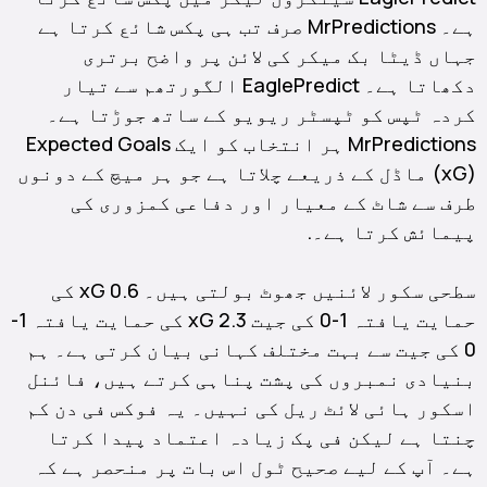
ہے۔ MrPredictions صرف تب ہی پکس شائع کرتا ہے
جہاں ڈیٹا بک میکر کی لائن پر واضح برتری
دکھاتا ہے۔ EaglePredict الگورتھم سے تیار
کردہ ٹپس کو ٹپسٹر ریویو کے ساتھ جوڑتا ہے۔
MrPredictions ہر انتخاب کو ایک Expected Goals
(xG) ماڈل کے ذریعے چلاتا ہے جو ہر میچ کے دونوں
طرف سے شاٹ کے معیار اور دفاعی کمزوری کی
پیمائش کرتا ہے۔.
سطحی سکور لائنیں جھوٹ بولتی ہیں۔ 0.6 xG کی
حمایت یافتہ 1-0 کی جیت 2.3 xG کی حمایت یافتہ 1-
0 کی جیت سے بہت مختلف کہانی بیان کرتی ہے۔ ہم
بنیادی نمبروں کی پشت پناہی کرتے ہیں، فائنل
اسکور ہائی لائٹ ریل کی نہیں۔ یہ فوکس فی دن کم
چنتا ہے لیکن فی پک زیادہ اعتماد پیدا کرتا
ہے۔ آپ کے لیے صحیح ٹول اس بات پر منحصر ہے کہ