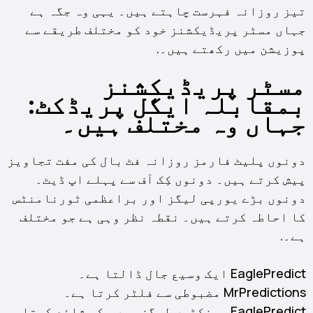
تیز روزانہ فہرست چاہتے ہیں۔ یہی وہ جگہ ہے
جہاں مسٹر پریڈیکشنز خود کو مختلف طریقے سے
پوزیشن میں رکھتے ہیں۔.
مسٹر پریڈیکشنز
بمقابلہ ایگل پریڈکٹ:
جہاں وہ مختلف ہیں۔
دونوں پلیٹ فارمز روزانہ فٹ بال کی مفت تجاویز
پیش کرتے ہیں۔ دونوں کِک آف سے پہلے اپ ڈیٹ۔
دونوں بڑے یورپی لیگز اور براعظمی ٹورنامنٹس
کا احاطہ کرتے ہیں۔ نقطہ نظر وہی ہے جو مختلف
ہے۔.
EaglePredict ایک وسیع جال ڈالتا ہے۔
MrPredictions مضبوطی سے فلٹر کرتا ہے۔
EaglePredict سینکڑوں لیگز میں پکس شائع کرتا